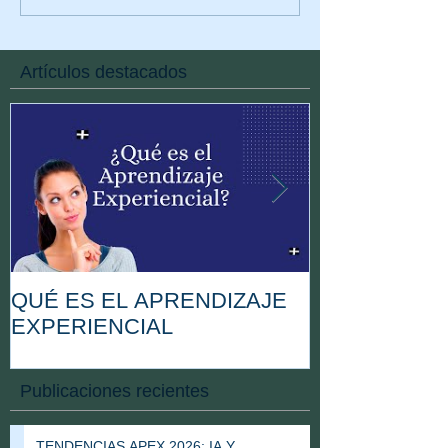
Artículos destacados
QUÉ ES EL APRENDIZAJE
EN QUÉ CON
EXPERIENCIAL
PROFESIÓN
FACILITADO
Publicaciones recientes
TENDENCIAS APEX 2026; IA Y