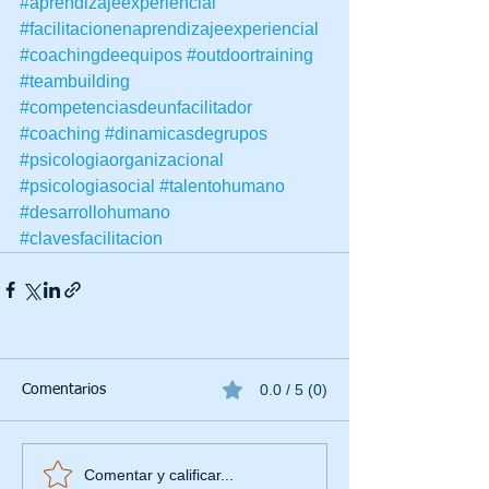
#aprendizajeexperiencial
#facilitacionenaprendizajeexperiencial
#coachingdeequipos
#outdoortraining
#teambuilding
#competenciasdeunfacilitador
#coaching
#dinamicasdegrupos
#psicologiaorganizacional
#psicologiasocial
#talentohumano
#desarrollohumano
#clavesfacilitacion
0.0 / 5 (0)
Comentarios
Comentar y calificar...