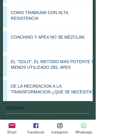
COMO TRABAJAR CON ALTA
RESISTENCIA
COACHING Y APEX NO SE MEZCLAN
EL "SOLO"; EL METODO MAS POTENTE Y
MENOS UTILIZADO DEL APEX
DE LA RECREACION A LA
TRANSFORMACION ¿QUE SE NECESITA?
Archivo
junio de 2026
(1)
1 entrada
junio de 2025
(1)
1 entrada
mayo de 2025
(1)
1 entrada
Email
Facebook
Instagram
Whatsapp