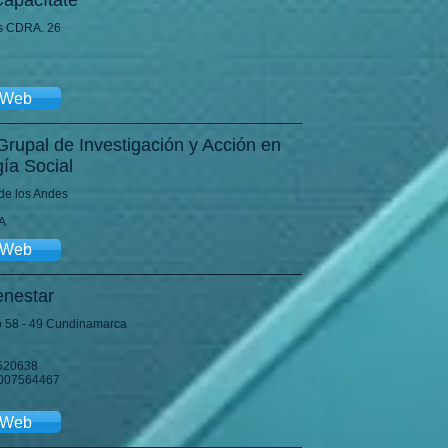
apacítate
is CDRA. 26
o Web
Grupal de Investigación y Acción en
gía Social
de los Andes
A
o Web
enestar
o 58 - 49 Cundinamarca
6520638
 3007564467
o Web