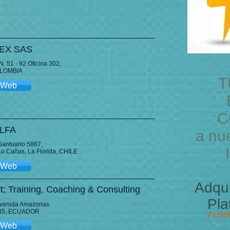
EX SAS
N. 51 - 92 Oficina 302,
OLOMBIA
T
o Web
C
LFA
a nu
Santuario 5867,
o Cañas, La Florida, CHILE
o Web
Adqu
t; Training, Coaching & Consulting
Pla
venida Amazonas
135, ECUADOR
y comi
o Web