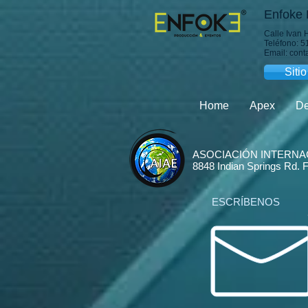
Enfoke 
Calle Ivan 
Teléfono: 
Email: con
Siti
Home
Apex
De
ASOCIACIÓN INTERNA
8848 Indian Springs Rd. 
ESCRÍBENOS