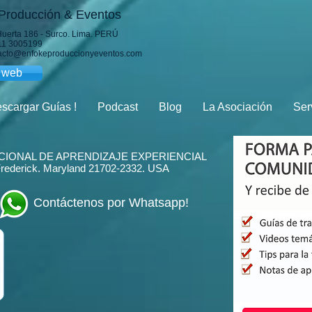
Producción & Eventos
Huerta 186 - Surco. Lima. PERÚ
511 3005199
tacto@enfokeproduccionyeventos.com
o web
scargar Guías !
Podcast
Blog
La Asociación
Ser
CIONAL DE APRENDIZAJE EXPERIENCIAL
Frederick. Maryland 21702-2332
. USA
Contáctenos por Whatsapp!