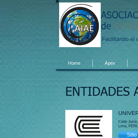
ASOCIA
de
APRE
Facilitando el
Home
Apex
ENTIDADES 
UNIVE
Calle Junín
Lima, PER
Siti