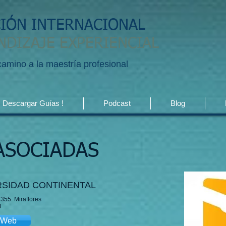
CIÓN INTERNACIONAL
NDIZAJE EXPERIENCIAL
 camino a la maestría profesional
Descargar Guías !
Podcast
Blog
ASOCIADAS
RSIDAD CONTINENTAL
 355. Miraflores
Ú
o Web