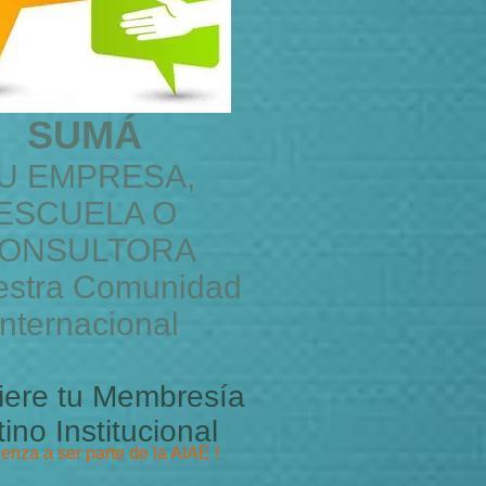
SUMÁ
U EMPRESA,
ESCUELA O
ONSULTORA
estra Comunidad
Internacional
iere tu Membresía
tino Institucional
enza a ser parte de la AIAE !