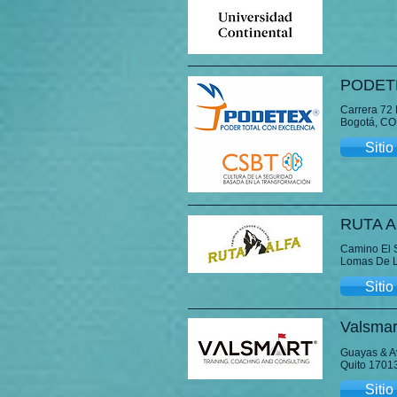
PODET
Carrera 72 
Bogotá, C
Siti
RUTA A
Camino El 
Lomas De L
Siti
Valsmar
Guayas & A
Quito 170
Siti