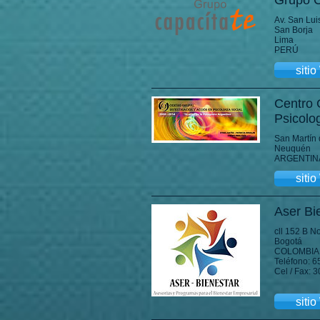
Grupo C
Av. San Lu
San Borja
Lima
PERÚ
siti
Centro 
Psicolo
San Martín 
Neuquén
ARGENTIN
siti
Aser Bi
cll 152 B N
Bogotá
COLOMBIA
Teléfono: 
Cel / Fax:
siti