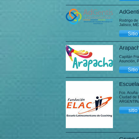
AdGent
Rodrigo de
Jalisco, M
Siti
Arapac
Capitán Fr
Asunción,
Siti
Escuela
Fco. Acuña
Ciudad de 
ARGENTIN
siti