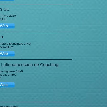
is SC
 Triana 2920
ÉXICO
o Web
ha
ancisco Montanaro 1440
 PARAGUAY
o Web
 Latinoamericana de Coaching
 de Figueroa 1590
Buenos Aires
A
o Web