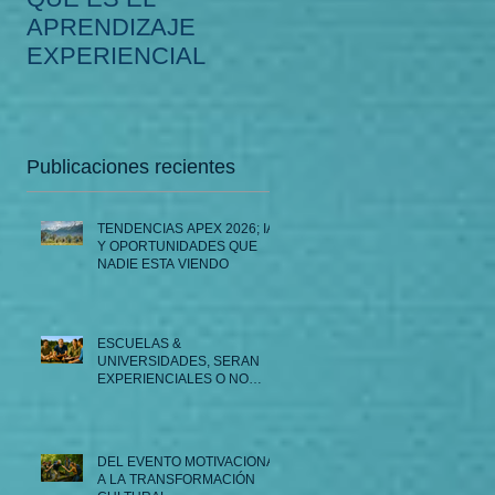
APRENDIZAJE
LA PROFESIÓN DE
EXPERIENCIAL
FACILITADOR APE
e
Publicaciones recientes
TENDENCIAS APEX 2026; IA
Y OPORTUNIDADES QUE
NADIE ESTA VIENDO
ESCUELAS &
UNIVERSIDADES, SERAN
EXPERIENCIALES O NO
SERAN...
DEL EVENTO MOTIVACIONAL
A LA TRANSFORMACIÓN