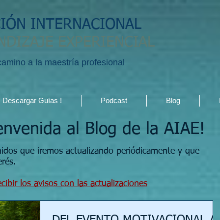
CIÓN INTERNACIONAL
NDIZAJE EXPERIENCIAL
 camino a la maestría profesional
Descargar Guías !
Podcast
Blog
envenida al Blog de la AIAE!
nidos que iremos actualizando periódicamente y que
erés.
cibir los avisos con las actualizaciones