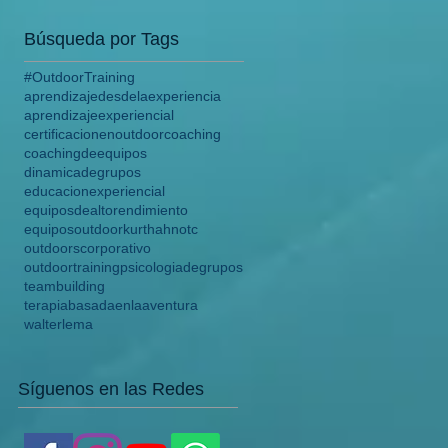
Búsqueda por Tags
#OutdoorTraining
aprendizajedesdelaexperiencia
aprendizajeexperiencial
certificacionenoutdoor
coaching
coachingdeequipos
dinamicadegrupos
educacionexperiencial
equiposdealtorendimiento
equiposoutdoor
kurthahn
otc
outdoorscorporativo
outdoortraining
psicologiadegrupos
teambuilding
terapiabasadaenlaaventura
walterlema
Síguenos en las Redes