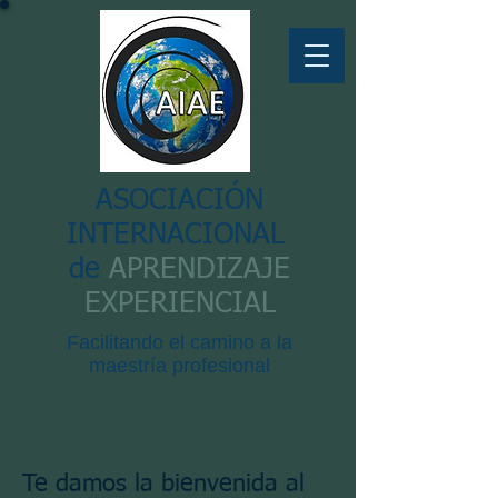
ASOCIACIÓN
INTERNACIONAL
de
APRENDIZAJE
EXPERIENCIAL
Facilitando el camino a la
maestría profesional
Te damos la bienvenida al