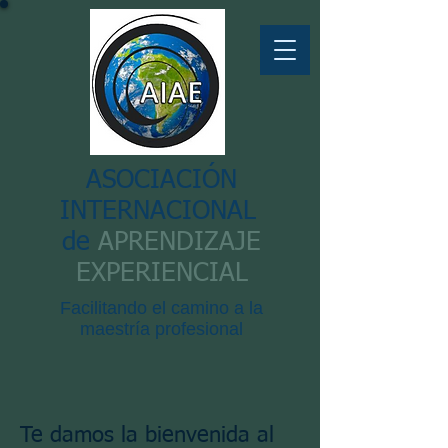
ASOCIACIÓN
INTERNACIONAL
de
APRENDIZAJE
EXPERIENCIAL
Facilitando el camino a la
maestría profesional
Te damos la bienvenida al