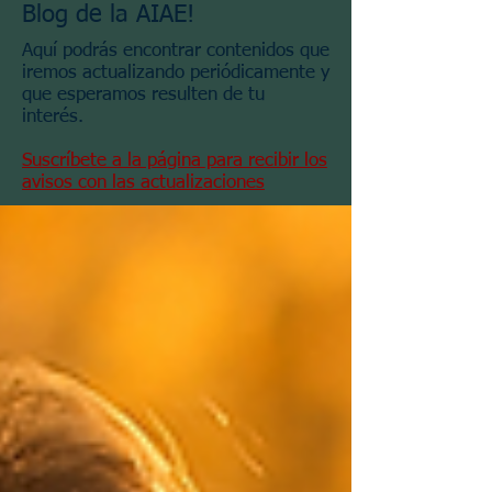
Blog de la AIAE!
Aquí podrás encontrar contenidos que
iremos actualizando periódicamente y
que esperamos resulten de tu
interés.
Suscríbete a la página para recibir los
avisos con las actualizaciones