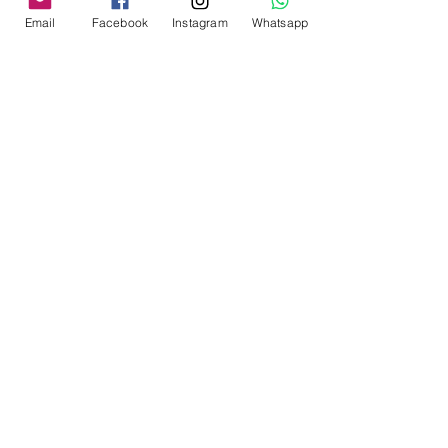
Email
Facebook
Instagram
Whatsapp
EL RIO COMO MAESTRO
GRACIAS AL APRENDIZAJE
EXPERIENCIAL
En el mundo del aprendizaje experiencial, en su
dispositivo de aventura, el rafting es más que una