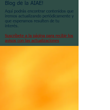
Blog de la AIAE!
Aquí podrás encontrar contenidos que
iremos actualizando periódicamente y
que esperamos resulten de tu
interés.
Suscríbete a la página para recibir los
avisos con las actualizaciones