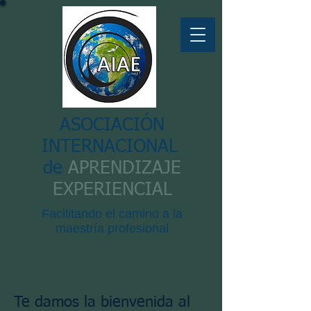
ASOCIACIÓN
INTERNACIONAL
de
APRENDIZAJE
EXPERIENCIAL
Facilitando el camino a la
maestría profesional
Te damos la bienvenida al