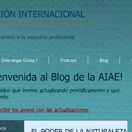
CIÓN INTERNACIONAL
NDIZAJE EXPERIENCIAL
 camino a la maestría profesional
Descargar Guías !
Podcast
Blog
envenida al Blog de la AIAE!
nidos que iremos actualizando periódicamente y que
erés.
cibir los avisos con las actualizaciones