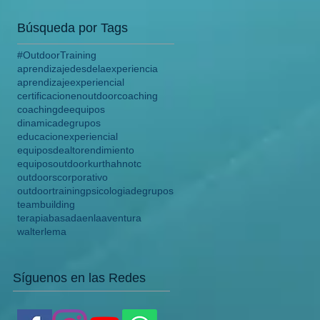
Búsqueda por Tags
#OutdoorTraining
aprendizajedesdelaexperiencia
aprendizajeexperiencial
certificacionenoutdoor
coaching
coachingdeequipos
dinamicadegrupos
educacionexperiencial
equiposdealtorendimiento
equiposoutdoor
kurthahn
otc
outdoorscorporativo
outdoortraining
psicologiadegrupos
teambuilding
terapiabasadaenlaaventura
walterlema
Síguenos en las Redes