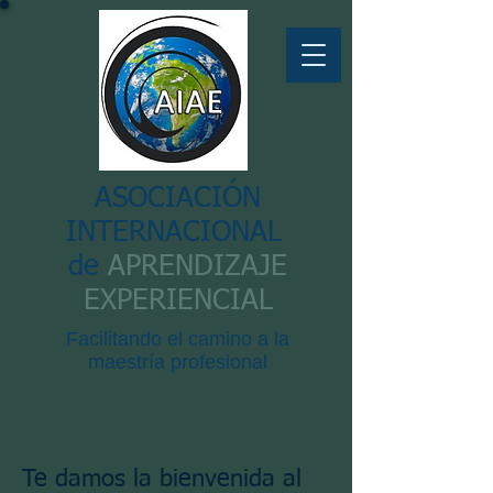
ASOCIACIÓN
INTERNACIONAL
de
APRENDIZAJE
EXPERIENCIAL
Facilitando el camino a la
maestría profesional
Te damos la bienvenida al