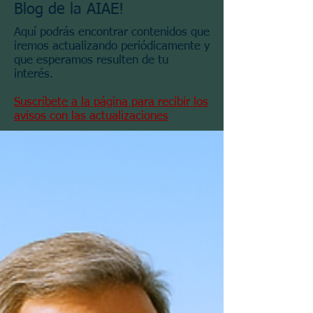
Blog de la AIAE!
Aquí podrás encontrar contenidos que
iremos actualizando periódicamente y
que esperamos resulten de tu
interés.
Suscríbete a la página para recibir los
avisos con las actualizaciones